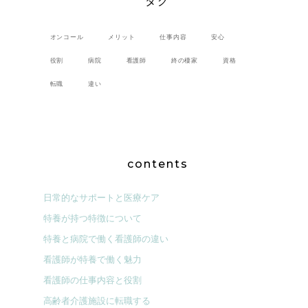
タグ
オンコール
メリット
仕事内容
安心
役割
病院
看護師
終の棲家
資格
転職
違い
contents
日常的なサポートと医療ケア
特養が持つ特徴について
特養と病院で働く看護師の違い
看護師が特養で働く魅力
看護師の仕事内容と役割
高齢者介護施設に転職する