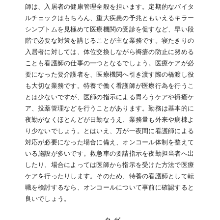
師は、入居者の健康管理全般を担います。定期的なバイタ
ルチェックはもちろん、重大疾患の予兆ともいえるキラー
シンプトムを見極めて医療機関の受診を促すなど、早い段
階で必要な対策を講じることが主な業務です。寝たきりの
入居者に対しては、体位交換しながら褥瘡の防止に努める
ことも看護師の仕事の一つとなるでしょう。医療ケアが必
要になった要介護者を、医療機関へ引き渡す際の橋渡し役
も大切な業務です。特養で働く看護師が医療行為を行うこ
とは少ないですが、医師の指示による胃ろうケアや褥瘡ケ
ア、投薬管理などを行うことがあります。勤務は基本的に
夜勤がなくほとんどが日勤なうえ、業務量も外来や病棟よ
り少ないでしょう。とはいえ、万が一夜間に看護師による
対応が必要になった場合に備え、オンコール体制を整えて
いる施設が多いです。救急車の要請指示を夜勤担当者へ出
したり、場合によっては医師から指示を受けた方法で医療
ケアを行ったりします。そのため、特養の看護師として転
職を検討するなら、オンコールについて事前に確認すると
良いでしょう。