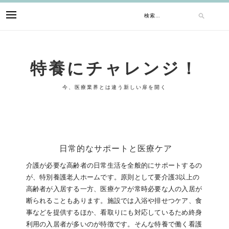
Skip
検
to
content
索:
特養にチャレンジ！
今、医療業界とは違う新しい扉を開く
日常的なサポートと医療ケア
介護が必要な高齢者の日常生活を全般的にサポートするの
が、特別養護老人ホームです。原則として要介護3以上の
高齢者が入居する一方、医療ケアが常時必要な人の入居が
断られることもあります。施設では入浴や排せつケア、食
事などを提供するほか、看取りにも対応しているため終身
利用の入居者が多いのが特徴です。そんな特養で働く看護