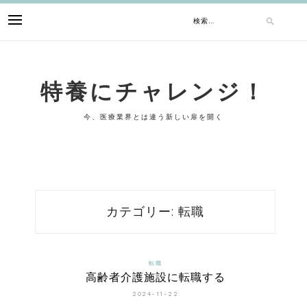
Skip
検
to
content
索:
特養にチャレンジ！
今、医療業界とは違う新しい扉を開く
カテゴリー:
転職
転職
高齢者介護施設に転職する
2024-11-22