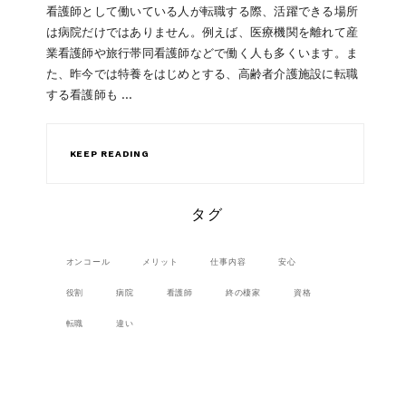
看護師として働いている人が転職する際、活躍できる場所
は病院だけではありません。例えば、医療機関を離れて産
業看護師や旅行帯同看護師などで働く人も多くいます。ま
た、昨今では特養をはじめとする、高齢者介護施設に転職
する看護師も …
KEEP READING
タグ
オンコール
メリット
仕事内容
安心
役割
病院
看護師
終の棲家
資格
転職
違い